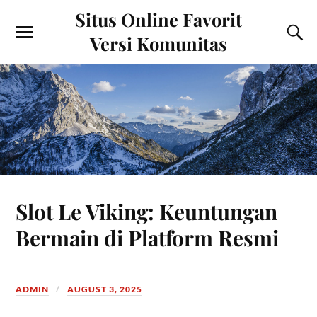
Situs Online Favorit
Versi Komunitas
Slot Le Viking: Keuntungan
Bermain di Platform Resmi
ADMIN
AUGUST 3, 2025