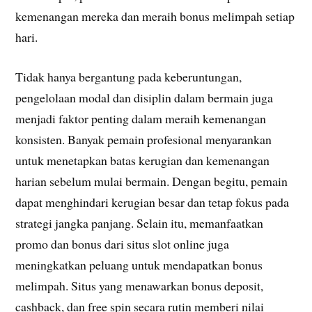
kemenangan mereka dan meraih bonus melimpah setiap
hari.
Tidak hanya bergantung pada keberuntungan,
pengelolaan modal dan disiplin dalam bermain juga
menjadi faktor penting dalam meraih kemenangan
konsisten. Banyak pemain profesional menyarankan
untuk menetapkan batas kerugian dan kemenangan
harian sebelum mulai bermain. Dengan begitu, pemain
dapat menghindari kerugian besar dan tetap fokus pada
strategi jangka panjang. Selain itu, memanfaatkan
promo dan bonus dari situs slot online juga
meningkatkan peluang untuk mendapatkan bonus
melimpah. Situs yang menawarkan bonus deposit,
cashback, dan free spin secara rutin memberi nilai