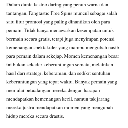
Dalam dunia kasino daring yang penuh warna dan
tantangan, Fangtastic Free Spins muncul sebagai salah
satu fitur promosi yang paling dinantikan oleh para
pemain. Tidak hanya menawarkan kesempatan untuk
bermain secara gratis, tetapi juga menyimpan potensi
kemenangan spektakuler yang mampu mengubah nasib
para pemain dalam sekejap. Momen kemenangan besar
ini bukan sekadar keberuntungan semata, melainkan
hasil dari strategi, keberanian, dan sedikit sentuhan
keberuntungan yang tepat waktu. Banyak pemain yang
memulai petualangan mereka dengan harapan
mendapatkan kemenangan kecil, namun tak jarang
mereka justru mendapatkan momen yang mengubah
hidup mereka secara drastis.