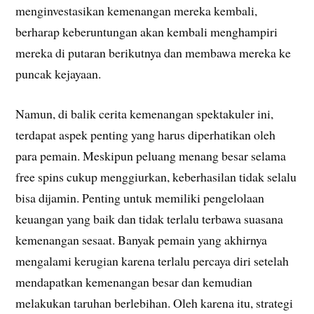
menginvestasikan kemenangan mereka kembali,
berharap keberuntungan akan kembali menghampiri
mereka di putaran berikutnya dan membawa mereka ke
puncak kejayaan.
Namun, di balik cerita kemenangan spektakuler ini,
terdapat aspek penting yang harus diperhatikan oleh
para pemain. Meskipun peluang menang besar selama
free spins cukup menggiurkan, keberhasilan tidak selalu
bisa dijamin. Penting untuk memiliki pengelolaan
keuangan yang baik dan tidak terlalu terbawa suasana
kemenangan sesaat. Banyak pemain yang akhirnya
mengalami kerugian karena terlalu percaya diri setelah
mendapatkan kemenangan besar dan kemudian
melakukan taruhan berlebihan. Oleh karena itu, strategi