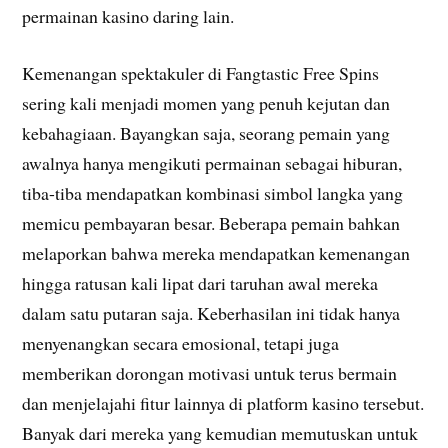
permainan kasino daring lain.
Kemenangan spektakuler di Fangtastic Free Spins
sering kali menjadi momen yang penuh kejutan dan
kebahagiaan. Bayangkan saja, seorang pemain yang
awalnya hanya mengikuti permainan sebagai hiburan,
tiba-tiba mendapatkan kombinasi simbol langka yang
memicu pembayaran besar. Beberapa pemain bahkan
melaporkan bahwa mereka mendapatkan kemenangan
hingga ratusan kali lipat dari taruhan awal mereka
dalam satu putaran saja. Keberhasilan ini tidak hanya
menyenangkan secara emosional, tetapi juga
memberikan dorongan motivasi untuk terus bermain
dan menjelajahi fitur lainnya di platform kasino tersebut.
Banyak dari mereka yang kemudian memutuskan untuk