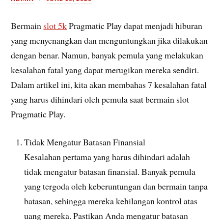
Bermain
slot 5k
Pragmatic Play dapat menjadi hiburan
yang menyenangkan dan menguntungkan jika dilakukan
dengan benar. Namun, banyak pemula yang melakukan
kesalahan fatal yang dapat merugikan mereka sendiri.
Dalam artikel ini, kita akan membahas 7 kesalahan fatal
yang harus dihindari oleh pemula saat bermain slot
Pragmatic Play.
Tidak Mengatur Batasan Finansial
Kesalahan pertama yang harus dihindari adalah
tidak mengatur batasan finansial. Banyak pemula
yang tergoda oleh keberuntungan dan bermain tanpa
batasan, sehingga mereka kehilangan kontrol atas
uang mereka. Pastikan Anda mengatur batasan