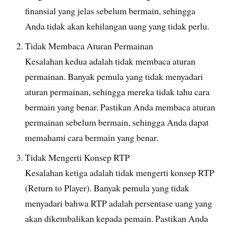
finansial yang jelas sebelum bermain, sehingga
Anda tidak akan kehilangan uang yang tidak perlu.
Tidak Membaca Aturan Permainan
Kesalahan kedua adalah tidak membaca aturan
permainan. Banyak pemula yang tidak menyadari
aturan permainan, sehingga mereka tidak tahu cara
bermain yang benar. Pastikan Anda membaca aturan
permainan sebelum bermain, sehingga Anda dapat
memahami cara bermain yang benar.
Tidak Mengerti Konsep RTP
Kesalahan ketiga adalah tidak mengerti konsep RTP
(Return to Player). Banyak pemula yang tidak
menyadari bahwa RTP adalah persentase uang yang
akan dikembalikan kepada pemain. Pastikan Anda