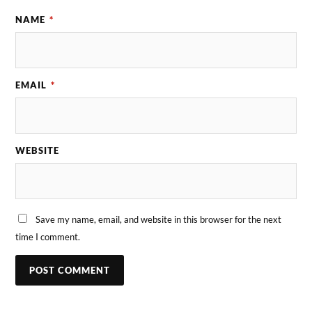
NAME
*
EMAIL
*
WEBSITE
Save my name, email, and website in this browser for the next
time I comment.