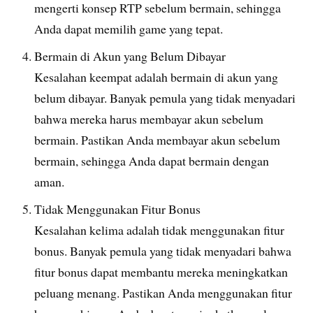
mengerti konsep RTP sebelum bermain, sehingga
Anda dapat memilih game yang tepat.
Bermain di Akun yang Belum Dibayar
Kesalahan keempat adalah bermain di akun yang
belum dibayar. Banyak pemula yang tidak menyadari
bahwa mereka harus membayar akun sebelum
bermain. Pastikan Anda membayar akun sebelum
bermain, sehingga Anda dapat bermain dengan
aman.
Tidak Menggunakan Fitur Bonus
Kesalahan kelima adalah tidak menggunakan fitur
bonus. Banyak pemula yang tidak menyadari bahwa
fitur bonus dapat membantu mereka meningkatkan
peluang menang. Pastikan Anda menggunakan fitur