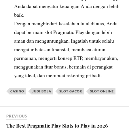
Anda dapat mengatur keuangan Anda dengan lebih
baik.
Dengan menghindari kesalahan fatal di atas, Anda
dapat bermain slot Pragmatic Play dengan lebih
aman dan menguntungkan. Ingatlah untuk selalu
mengatur batasan finansial, membaca aturan
permainan, mengerti konsep RTP, membayar akun,
menggunakan fitur bonus, bermain di perangkat
yang ideal, dan membuat rekening pribadi.
CASINO
JUDI BOLA
SLOT GACOR
SLOT ONLINE
PREVIOUS
The Best Pragmatic Play Slots to Play in 2026